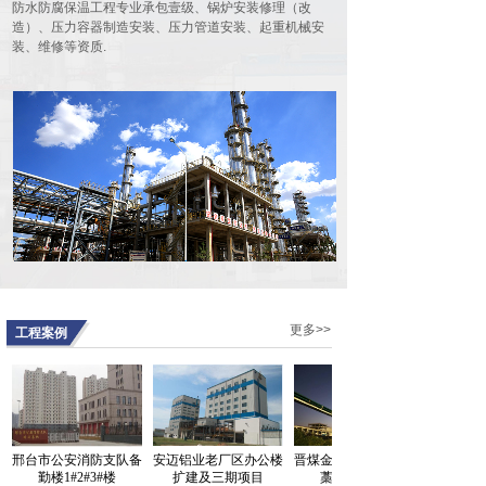
防水防腐保温工程专业承包壹级、锅炉安装修理（改
会在河北宾馆豪廷会议厅隆重召开。
造）、压力容器制造安装、压力管道安装、起重机械安
90余名代......
装、维修等资质.
由我公司作为第一主编单位的行业标
准HG/T20277-2019 《化工储罐施工
及验收规范》发布实施
10185
根据工业和信息化部第三批行业标准
制修订计划的安排，由中石化工建设
有限公司联合......
德国总理视察我公司承建的伟巴斯特
武汉新工厂
13169
2019年9月7日，德国总理默克尔携德
国高级商务代表团来到武汉，参观了
我公司......
公司工会召开半年工作会议
更多>>
工程案例
7133
7月12日 ，公司工会召开会议，总结
上半年工作，安排下半年工作。公司
工会委员......
邢台市公安消防支队备
安迈铝业老厂区办公楼
晋煤金石化肥有限公司
中煤集
勤楼1#2#3#楼
扩建及三期项目
藁城园区工程