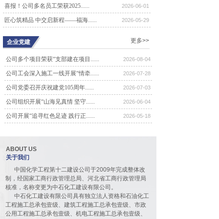
喜报！公司多名员工荣获2025......
2026-06-01
公司召开五届四次董事会会议
匠心筑精品 中交启新程——福海......
6480
2026-05-29
4月18日，中石化工建设有限公司召
开五届四次董事会会议。会议由董事
更多>>
企业党建
长王忠同志......
公司召开五届三次董事会会议
公司多个项目荣获“支部建在项目......
2026-08-04
6999
公司工会深入施工一线开展“情牵......
2026-07-28
4月20日，中石化工建设有限公司召
开五届三次董事会会议。会议由董事
公司党委召开庆祝建党105周年......
2026-07-03
长王忠同志......
公司组织开展“山海见真情 坚守......
2026-06-04
公司召开四届六次股东代表大会
7022
公司开展“追寻红色足迹 践行正......
2026-05-18
10月21日，公司四届六次股东代表大
会在河北宾馆报告厅隆重召开。70余
名代表......
ABOUT US
公司召开四届五次股东代表大会
关于我们
7906
4月8日，公司四届五次股东代表大会
中国化学工程第十二建设公司于2009年完成整体改
在河北宾馆豪廷会议厅隆重召开。90
制，经国家工商行政管理总局、河北省工商行政管理局
余名代表......
核准，名称变更为中石化工建设有限公司。
中石化工建设有限公司具有独立法人资格和石油化工
公司召开四届四次股东代表大会
工程施工总承包壹级、建筑工程施工总承包壹级、市政
10854
公用工程施工总承包壹级、机电工程施工总承包壹级、
5月27日，公司四届四次股东代表大