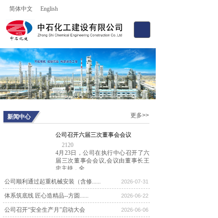
简体中文
English
更多>>
新闻中心
公司召开六届三次董事会会议
2120
4月23日，公司在执行中心召开了六
届三次董事会会议,会议由董事长王
忠主持，全......
公司顺利通过起重机械安装（含修......
公司召开六届一次董事会会议
2026-07-31
8638
体系筑底线 匠心造精品--方圆......
2026-06-22
2024年12月28日上午，公司六届一次
董事会会议在河北宾馆召开。新当选
公司召开“安全生产月”启动大会
2026-06-06
的1......