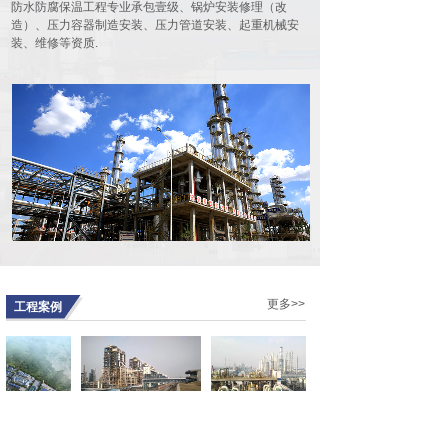
防水防腐保温工程专业承包壹级、锅炉安装修理（改
会在河北宾馆豪廷会议厅隆重召开。
造）、压力容器制造安装、压力管道安装、起重机械安
90余名代......
装、维修等资质.
由我公司作为第一主编单位的行业标
准HG/T20277-2019 《化工储罐施工
及验收规范》发布实施
10189
根据工业和信息化部第三批行业标准
制修订计划的安排，由中石化工建设
有限公司联合......
德国总理视察我公司承建的伟巴斯特
武汉新工厂
13172
2019年9月7日，德国总理默克尔携德
国高级商务代表团来到武汉，参观了
我公司......
公司工会召开半年工作会议
更多>>
工程案例
7134
7月12日 ，公司工会召开会议，总结
上半年工作，安排下半年工作。公司
工会委员......
科技有限公司
太原重工股份有限公司
神华宁煤400万吨煤制
年无水乙醇鸟瞰
山西襄矿泓通煤化工有
油气化一标段保运项目