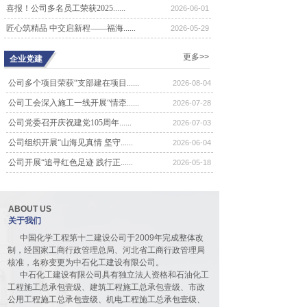
喜报！公司多名员工荣获2025......
2026-06-01
公司召开五届四次董事会会议
匠心筑精品 中交启新程——福海......
6486
2026-05-29
4月18日，中石化工建设有限公司召
开五届四次董事会会议。会议由董事
更多>>
企业党建
长王忠同志......
公司召开五届三次董事会会议
公司多个项目荣获“支部建在项目......
2026-08-04
7005
公司工会深入施工一线开展“情牵......
2026-07-28
4月20日，中石化工建设有限公司召
开五届三次董事会会议。会议由董事
公司党委召开庆祝建党105周年......
2026-07-03
长王忠同志......
公司组织开展“山海见真情 坚守......
2026-06-04
公司召开四届六次股东代表大会
7030
公司开展“追寻红色足迹 践行正......
2026-05-18
10月21日，公司四届六次股东代表大
会在河北宾馆报告厅隆重召开。70余
名代表......
ABOUT US
公司召开四届五次股东代表大会
关于我们
7916
4月8日，公司四届五次股东代表大会
中国化学工程第十二建设公司于2009年完成整体改
在河北宾馆豪廷会议厅隆重召开。90
制，经国家工商行政管理总局、河北省工商行政管理局
余名代表......
核准，名称变更为中石化工建设有限公司。
中石化工建设有限公司具有独立法人资格和石油化工
公司召开四届四次股东代表大会
工程施工总承包壹级、建筑工程施工总承包壹级、市政
10862
公用工程施工总承包壹级、机电工程施工总承包壹级、
5月27日，公司四届四次股东代表大