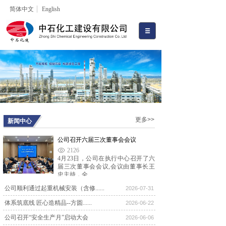
简体中文
English
更多>>
新闻中心
公司召开六届三次董事会会议
2126
4月23日，公司在执行中心召开了六
届三次董事会会议,会议由董事长王
忠主持，全......
公司顺利通过起重机械安装（含修......
公司召开六届一次董事会会议
2026-07-31
8642
体系筑底线 匠心造精品--方圆......
2026-06-22
2024年12月28日上午，公司六届一次
董事会会议在河北宾馆召开。新当选
公司召开“安全生产月”启动大会
2026-06-06
的1......