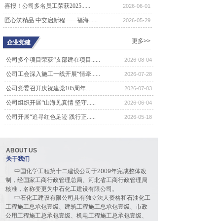
喜报！公司多名员工荣获2025......
2026-06-01
公司召开五届四次董事会会议
匠心筑精品 中交启新程——福海......
6468
2026-05-29
4月18日，中石化工建设有限公司召
开五届四次董事会会议。会议由董事
更多>>
企业党建
长王忠同志......
公司召开五届三次董事会会议
公司多个项目荣获“支部建在项目......
2026-08-04
6991
公司工会深入施工一线开展“情牵......
2026-07-28
4月20日，中石化工建设有限公司召
开五届三次董事会会议。会议由董事
公司党委召开庆祝建党105周年......
2026-07-03
长王忠同志......
公司组织开展“山海见真情 坚守......
2026-06-04
公司召开四届六次股东代表大会
7010
公司开展“追寻红色足迹 践行正......
2026-05-18
10月21日，公司四届六次股东代表大
会在河北宾馆报告厅隆重召开。70余
名代表......
ABOUT US
公司召开四届五次股东代表大会
关于我们
7895
4月8日，公司四届五次股东代表大会
中国化学工程第十二建设公司于2009年完成整体改
在河北宾馆豪廷会议厅隆重召开。90
制，经国家工商行政管理总局、河北省工商行政管理局
余名代表......
核准，名称变更为中石化工建设有限公司。
中石化工建设有限公司具有独立法人资格和石油化工
公司召开四届四次股东代表大会
工程施工总承包壹级、建筑工程施工总承包壹级、市政
10843
公用工程施工总承包壹级、机电工程施工总承包壹级、
5月27日，公司四届四次股东代表大