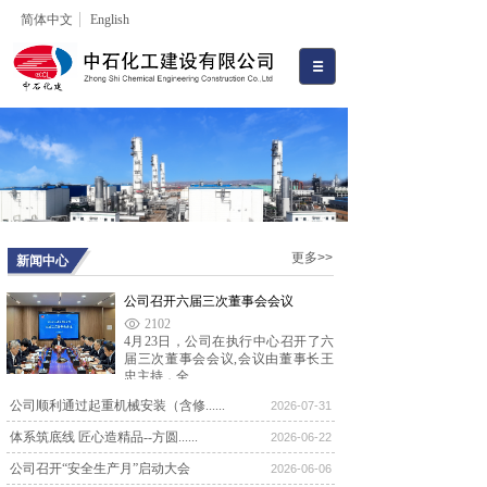
简体中文
English
更多>>
新闻中心
公司召开六届三次董事会会议
2102
4月23日，公司在执行中心召开了六
届三次董事会会议,会议由董事长王
忠主持，全......
公司顺利通过起重机械安装（含修......
公司召开六届一次董事会会议
2026-07-31
8617
体系筑底线 匠心造精品--方圆......
2026-06-22
2024年12月28日上午，公司六届一次
董事会会议在河北宾馆召开。新当选
公司召开“安全生产月”启动大会
2026-06-06
的1......