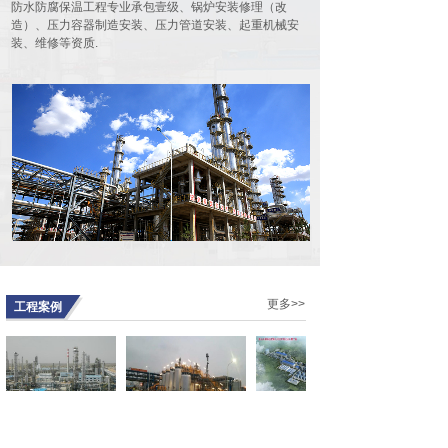
防水防腐保温工程专业承包壹级、锅炉安装修理（改
会在河北宾馆豪廷会议厅隆重召开。
造）、压力容器制造安装、压力管道安装、起重机械安
90余名代......
装、维修等资质.
由我公司作为第一主编单位的行业标
准HG/T20277-2019 《化工储罐施工
及验收规范》发布实施
10169
根据工业和信息化部第三批行业标准
制修订计划的安排，由中石化工建设
有限公司联合......
德国总理视察我公司承建的伟巴斯特
武汉新工厂
13154
2019年9月7日，德国总理默克尔携德
国高级商务代表团来到武汉，参观了
我公司......
公司工会召开半年工作会议
更多>>
工程案例
7116
7月12日 ，公司工会召开会议，总结
上半年工作，安排下半年工作。公司
工会委员......
中煤集团陕西榆林能化
赢创特种化学（上海）
唐山中溶科技有限公司
公司甲醇
有限公司有机硅表面活
30万吨年无水乙醇鸟瞰