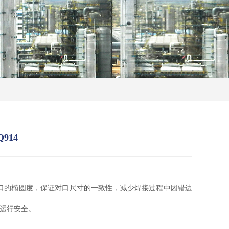
914
口的
椭圆
度，保证对口尺寸的一致性，减少焊接过程中因
错
边
运行安全。