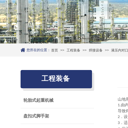
您所在的位置：
首页
>>
工程装备
>>
焊接设备
>>
液压内对口器
工程装备
山地
轮胎式起重机械
由
1.
导致
盘扣式脚手架
．设
2
．适
3