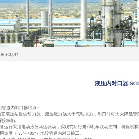
-SCQ914
液压内对口器-SCQ
用管道内对口器特点：
内置液压站提供动力源，液压
胀
力远大于气动
胀
力，对口时可大大降低管
焊接缺陷。
备运行采用电动液压马达驱动，实现前后行走和
刹
车联动控制，确保机构
用坡度（
°
°）地段管道内对口施工。
-35
~ +35