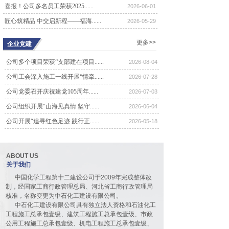
喜报！公司多名员工荣获2025......
2026-06-01
公司召开五届四次董事会会议
匠心筑精品 中交启新程——福海......
6468
2026-05-29
4月18日，中石化工建设有限公司召
开五届四次董事会会议。会议由董事
更多>>
企业党建
长王忠同志......
公司召开五届三次董事会会议
公司多个项目荣获“支部建在项目......
2026-08-04
6991
公司工会深入施工一线开展“情牵......
2026-07-28
4月20日，中石化工建设有限公司召
开五届三次董事会会议。会议由董事
公司党委召开庆祝建党105周年......
2026-07-03
长王忠同志......
公司组织开展“山海见真情 坚守......
2026-06-04
公司召开四届六次股东代表大会
7009
公司开展“追寻红色足迹 践行正......
2026-05-18
10月21日，公司四届六次股东代表大
会在河北宾馆报告厅隆重召开。70余
名代表......
ABOUT US
公司召开四届五次股东代表大会
关于我们
7895
4月8日，公司四届五次股东代表大会
中国化学工程第十二建设公司于2009年完成整体改
在河北宾馆豪廷会议厅隆重召开。90
制，经国家工商行政管理总局、河北省工商行政管理局
余名代表......
核准，名称变更为中石化工建设有限公司。
中石化工建设有限公司具有独立法人资格和石油化工
公司召开四届四次股东代表大会
工程施工总承包壹级、建筑工程施工总承包壹级、市政
10843
公用工程施工总承包壹级、机电工程施工总承包壹级、
5月27日，公司四届四次股东代表大