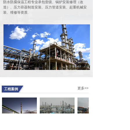
防水防腐保温工程专业承包壹级、锅炉安装修理（改
会在河北宾馆豪廷会议厅隆重召开。
造）、压力容器制造安装、压力管道安装、起重机械安
90余名代......
装、维修等资质.
由我公司作为第一主编单位的行业标
准HG/T20277-2019 《化工储罐施工
及验收规范》发布实施
10168
根据工业和信息化部第三批行业标准
制修订计划的安排，由中石化工建设
有限公司联合......
德国总理视察我公司承建的伟巴斯特
武汉新工厂
13154
2019年9月7日，德国总理默克尔携德
国高级商务代表团来到武汉，参观了
我公司......
公司工会召开半年工作会议
更多>>
工程案例
7115
7月12日 ，公司工会召开会议，总结
上半年工作，安排下半年工作。公司
工会委员......
晋煤金石化肥有限公司
中煤集团陕西榆林能化
赢创特种化学（上海）
藁城园区工程
公司甲醇
有限公司有机硅表面活