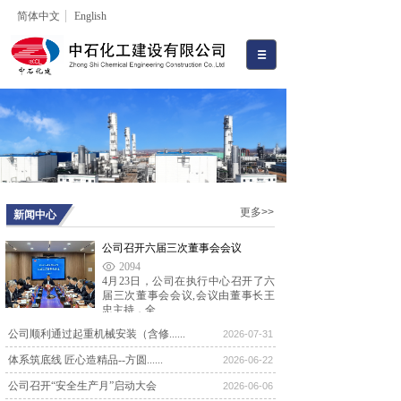
简体中文
English
更多>>
新闻中心
公司召开六届三次董事会会议
2094
4月23日，公司在执行中心召开了六
届三次董事会会议,会议由董事长王
忠主持，全......
公司顺利通过起重机械安装（含修......
公司召开六届一次董事会会议
2026-07-31
8616
体系筑底线 匠心造精品--方圆......
2026-06-22
2024年12月28日上午，公司六届一次
董事会会议在河北宾馆召开。新当选
公司召开“安全生产月”启动大会
2026-06-06
的1......