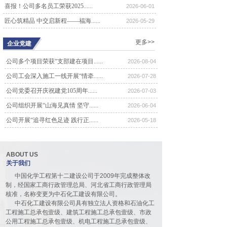
喜报！公司多名员工荣获2025......
2026-06-01
公司召开五届四次董事会会议
匠心筑精品 中交启新程——福海......
6476
2026-05-29
4月18日，中石化工建设有限公司召
开五届四次董事会会议。会议由董事
更多>>
企业党建
长王忠同志......
公司召开五届三次董事会会议
公司多个项目荣获“支部建在项目......
2026-08-04
6998
公司工会深入施工一线开展“情牵......
2026-07-28
4月20日，中石化工建设有限公司召
开五届三次董事会会议。会议由董事
公司党委召开庆祝建党105周年......
2026-07-03
长王忠同志......
公司组织开展“山海见真情 坚守......
2026-06-04
公司召开四届六次股东代表大会
7017
公司开展“追寻红色足迹 践行正......
2026-05-18
10月21日，公司四届六次股东代表大
会在河北宾馆报告厅隆重召开。70余
名代表......
ABOUT US
公司召开四届五次股东代表大会
关于我们
7899
4月8日，公司四届五次股东代表大会
中国化学工程第十二建设公司于2009年完成整体改
在河北宾馆豪廷会议厅隆重召开。90
制，经国家工商行政管理总局、河北省工商行政管理局
余名代表......
核准，名称变更为中石化工建设有限公司。
中石化工建设有限公司具有独立法人资格和石油化工
公司召开四届四次股东代表大会
工程施工总承包壹级、建筑工程施工总承包壹级、市政
10850
公用工程施工总承包壹级、机电工程施工总承包壹级、
5月27日，公司四届四次股东代表大