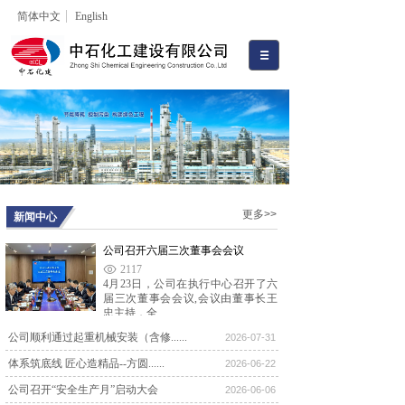
简体中文
English
更多>>
新闻中心
公司召开六届三次董事会会议
2117
4月23日，公司在执行中心召开了六
届三次董事会会议,会议由董事长王
忠主持，全......
公司顺利通过起重机械安装（含修......
公司召开六届一次董事会会议
2026-07-31
8632
体系筑底线 匠心造精品--方圆......
2026-06-22
2024年12月28日上午，公司六届一次
董事会会议在河北宾馆召开。新当选
公司召开“安全生产月”启动大会
2026-06-06
的1......