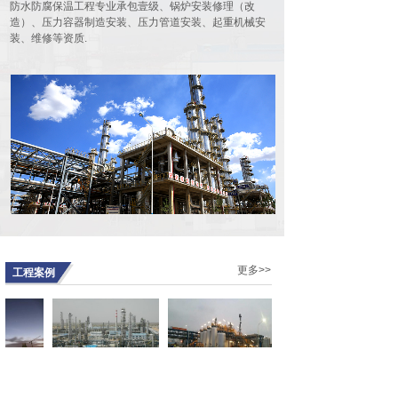
防水防腐保温工程专业承包壹级、锅炉安装修理（改
会在河北宾馆豪廷会议厅隆重召开。
造）、压力容器制造安装、压力管道安装、起重机械安
90余名代......
装、维修等资质.
由我公司作为第一主编单位的行业标
准HG/T20277-2019 《化工储罐施工
及验收规范》发布实施
10177
根据工业和信息化部第三批行业标准
制修订计划的安排，由中石化工建设
有限公司联合......
德国总理视察我公司承建的伟巴斯特
武汉新工厂
13165
2019年9月7日，德国总理默克尔携德
国高级商务代表团来到武汉，参观了
我公司......
公司工会召开半年工作会议
更多>>
工程案例
7124
7月12日 ，公司工会召开会议，总结
上半年工作，安排下半年工作。公司
工会委员......
有限公司
中煤集团陕西榆林能化
赢创特种化学（上海）
唐山中溶科技有限公司
工程
公司甲醇
有限公司有机硅表面活
30万吨年无水乙醇鸟瞰